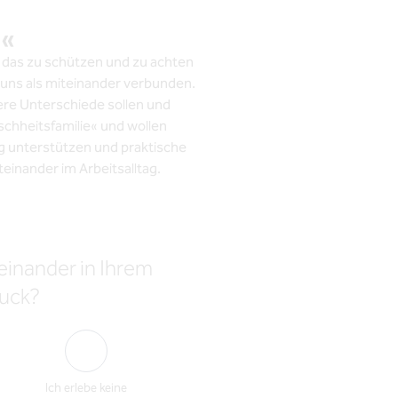
.
«
Kontakt
 das zu schützen und zu achten
g
r uns als miteinander verbunden.
ndere Unterschiede sollen und
schheitsfamilie« und wollen
ig unterstützen und praktische
teinander im Arbeitsalltag.
einander in Ihrem
ruck?
Ich erlebe keine