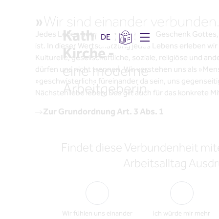
»
Wir sind einander verbunden
Einführung
Die neue
Katholische
Jedes Leben betrachten wir als ein Geschenk Gottes,
DE
Grundordnun
ist. In dieser Wertschätzung jedes Lebens erleben wi
Kirche -
Kulturelle, gesellschaftliche, soziale, religiöse und a
eine moderne
dürfen uns nicht trennen. Wir verstehen uns als »Men
»geschwisterlich« füreinander da sein, uns gegenseit
Arbeitgeberin
Nächstenliebe leben. Das gilt auch für das konkrete Mi
Zur Grundordnung Art. 3 Abs. 1
Findet diese Verbundenheit mit
Arbeitsalltag Ausd
Wir fühlen uns einander
Ich würde mir mehr